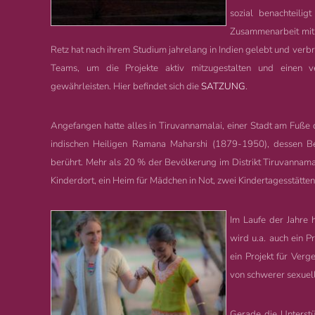
sozial benachteilig
Zusammenarbeit mit 
Retz hat nach ihrem Studium jahrelang in Indien gelebt und verbr
Teams, um die Projekte aktiv mitzugestalten und einen
gewährleisten. Hier befindet sich die
SATZUNG
.
Angefangen hatte alles in Tiruvannamalai, einer Stadt am Fuße 
indischen Heiligen Ramana Maharshi (1879-1950), dessen Be
berührt.
Mehr als 20 % der Bevölkerung im Distrikt Tiruvannamal
Kinderdort, ein Heim für Mädchen in Not,
zwei Kindertagesstätten
Im Laufe der Jahre h
wird u.a. auch ein P
ein Projekt für Ver
von schwerer sexuell
Gerade die Unterstü