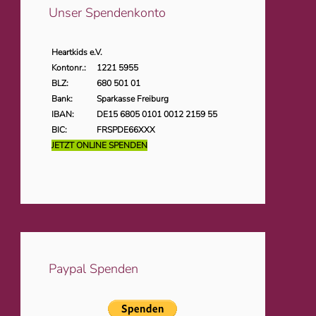
Unser Spendenkonto
Heartkids e.V.
Kontonr.:
1221 5955
BLZ:
680 501 01
Bank:
Sparkasse Freiburg
IBAN:
DE15 6805 0101 0012 2159 55
BIC:
FRSPDE66XXX
JETZT ONLINE SPENDEN
Paypal Spenden