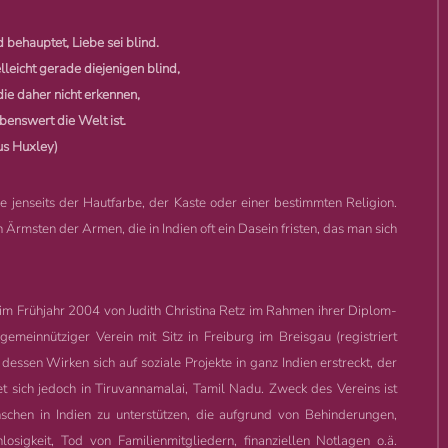
behauptet, Liebe sei blind.
elleicht gerade diejenigen blind,
die daher nicht erkennen,
benswert die Welt ist.
us Huxley)
be jenseits der Hautfarbe, der Kaste oder einer bestimmten Religion.
 Ärmsten der Armen, die in Indien oft ein Dasein fristen, das man sich
in im Frühjahr 2004 von Judith Christina Retz im Rahmen ihrer Diplom-
emeinnütziger Verein mit Sitz in Freiburg im Breisgau (registriert
dessen Wirken sich auf soziale Projekte in ganz Indien erstreckt, der
t sich jedoch in Tiruvannamalai, Tamil Nadu. Zweck des Vereins ist
schen in Indien zu unterstützen, die aufgrund von Behinderungen,
losigkeit, Tod von Familienmitgliedern, finanziellen Notlagen o.ä.