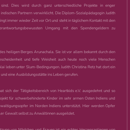
t sind. Dies wird durch ganz unterschiedliche Projekte in enger
indischen Partnern verwirklicht. Die Diplom-Sozialpädagogin Judith
ingt immer wieder Zeit vor Ort und steht in täglichem Kontakt mit den
 verantwortungsbewussten Umgang mit den Spendengeldern zu
des heiligen Berges Arunachala. Sie ist vor allem bekannt durch den
scheidenheit und tiefe Weisheit auch heute noch viele Menschen
ai leben unter Slum-Bedingungen. Judith Christina Retz hat dort ein
 und eine Ausbildungsstätte
ins Leben gerufen.
at sich der Tätigkeitsbereich von Heartkids e.V. ausgedehnt und so
rojekt für schwerbehinderte Kinder im sehr armen Osten Indiens und
gewaltigungsopfer im Norden Indiens unterstützt. Hier werden Opfer
er Gewalt selbst zu Anwältinnen ausgeildet.
tzung von Mädchen und Frauen ist ein echtes Herzensanliegen von