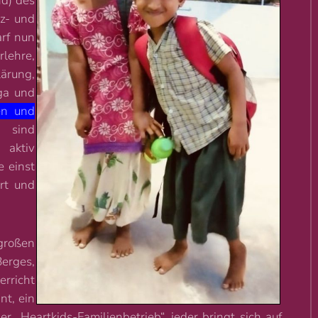
d) des
z- und
rf nun
rlehre,
rung,
oga und
en und
“ sind
 aktiv
e einst
rt und
großen
Berges,
erricht
nt, ein
r „Heartkids-Familienbetrieb“, jeder bringt sich auf