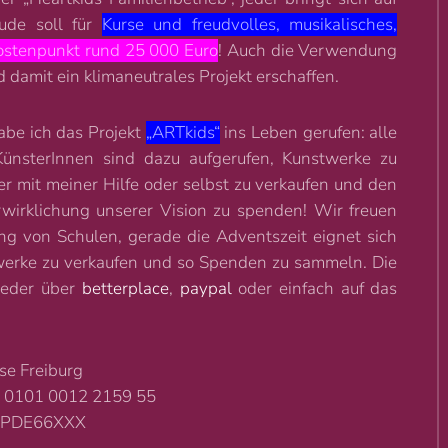
ude soll für
Kurse und freudvolles, musikalisches,
ostenpunkt rund 25 000 Euro
! Auch die Verwendung
 damit ein klimaneutrales Projekt erschaffen.
abe ich das Projekt
„ARTkids“
ins Leben gerufen: alle
ünsterInnen sind dazu aufgerufen, Kunstwerke zu
r mit meiner Hilfe oder selbst zu verkaufen und den
rwirklichung unserer Vision zu spenden! Wir freuen
ung von Schulen, gerade die Adventszeit eignet sich
erke zu verkaufen und so Spenden zu sammeln. Die
weder über
betterplace
,
paypal
oder einfach auf das
se Freiburg
 0101 0012 2159 55
RSPDE66XXX