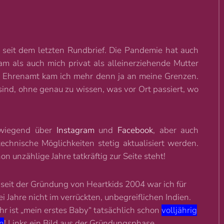
rt seit dem letzten Rundbrief. Die Pandemie hat auch
m als auch mich privat als alleinerziehende Mutter
en Ehrenamt kam ich mehr denn ja an meine Grenzen.
sind, ohne genau zu wissen, was vor Ort passiert, wo
erwiegend über
Instagram
und
Facebook
, aber auch
echnische Möglichkeiten stetig aktualisiert werden.
 unzählige Jahre tatkräftig zur Seite steht!
 seit der Gründung von Heartkids 2004 war ich für
i Jahre nicht im verrückten, unbegreiflichen Indien.
hr ist „mein erstes Baby“ tatsächlich schon
volljährig
n
! Links ein Bild aus der Gründungsphase.