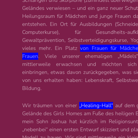
Schlangen und Skorpione (zumindest überwiegen
Geländes verwiesen – und ein ganz neuer Schut
Heilungsraum für Mädchen und junge Frauen da
entstehen. Ein Ort für Ausbildungen (Schneide
Computerkurse), für Gesundheits-aufklä
Gewaltprävention, Selbstverteidigungskurse, Y
vieles mehr. Ein Platz
von Frauen für Mädch
Frauen
. Viele unserer ehemaligen „Mädels
mittlerweile erwachsen und möchten sich
einbringen, etwas davon zurückgegeben, was si
von uns erhalten haben: Lebenskraft, Selbstwe
Bildung.
Wir träumen von einer
„Healing-Hall“
auf dem 
Gelände des Girls Homes am Fuße des heiligen 
mein Sohn Joshua hat kürzlich im Religionsunt
„nebenbei“ einen ersten Entwurf skizziert und pla
Modell zu bauen. Wir sind mittlerweile ein kleine