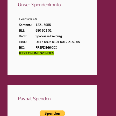
Unser Spendenkonto
Heartkids e.V.
Kontonr.:
1221 5955
BLZ:
680 501 01
Bank:
Sparkasse Freiburg
IBAN:
DE15 6805 0101 0012 2159 55
BIC:
FRSPDE66XXX
JETZT ONLINE SPENDEN
Paypal Spenden