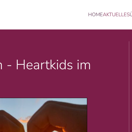
HOME
AKTUELLES
ßen Entdeckungen und Fortschritte, solange es noch
 - Heartkids im