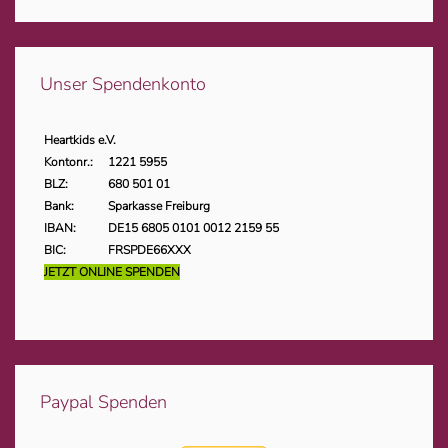
Unser Spendenkonto
Heartkids e.V.
Kontonr.:
1221 5955
BLZ:
680 501 01
Bank:
Sparkasse Freiburg
IBAN:
DE15 6805 0101 0012 2159 55
BIC:
FRSPDE66XXX
JETZT ONLINE SPENDEN
Paypal Spenden