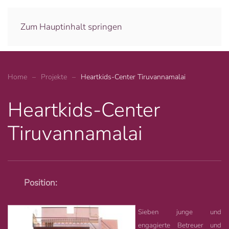
Es gibt keine großen Entdeckungen und
Fortschritte, solange es noch ein
Zum Hauptinhalt springen
unglückliches Kind auf Erden gibt.
Albert Einstein
Home
Projekte
Heartkids-Center Tiruvannamalai
Heartkids-Center
Tiruvannamalai
Position:
Sieben junge und
engagierte Betreuer und