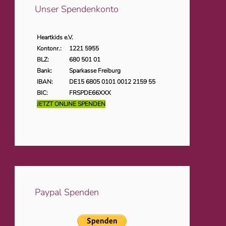
Unser Spendenkonto
Heartkids e.V.
Kontonr.:
1221 5955
BLZ:
680 501 01
Bank:
Sparkasse Freiburg
IBAN:
DE15 6805 0101 0012 2159 55
BIC:
FRSPDE66XXX
JETZT ONLINE SPENDEN
Paypal Spenden