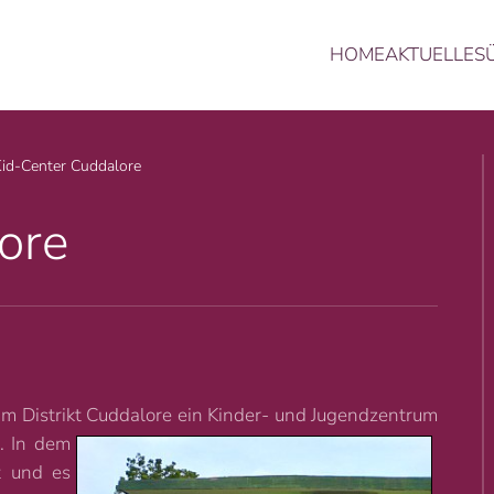
HOME
AKTUELLES
ritte, solange es noch ein unglückliches Kind auf 
id-Center Cuddalore
ore
m Distrikt
Cuddalore ein Kinder- und Jugendzentrum
t. In dem
t und es