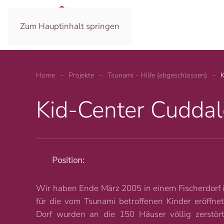
Zum Hauptinhalt springen
Es gibt keine großen Entdeckungen und Fortsch
Albert Einstein
Home
Projekte
Tsunami - Hilfe (abgeschlossen)
K
Kid-Center Cuddal
Position:
Wir haben Ende März 2005 in einem Fischerdorf i
für die vom Tsunami betroffenen Kinder eröffne
Dorf wurden an die 150 Häuser völlig zerstör