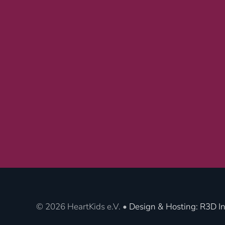
©
2026
HeartKids e.V. •
Design & Hosting: R3D In